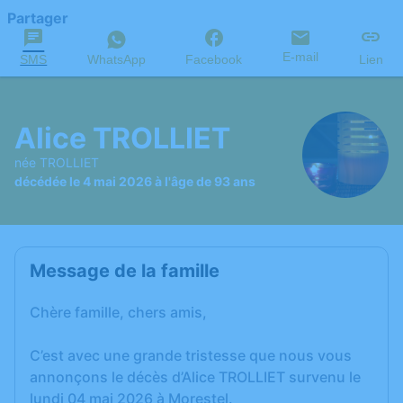
Partager
E-mail
SMS
WhatsApp
Facebook
Lien
Alice TROLLIET
née TROLLIET
décédée le 4 mai 2026 à l'âge de 93 ans
Message de la famille
Chère famille, chers amis,
C’est avec une grande tristesse que nous vous
annonçons le décès d’Alice TROLLIET survenu le
lundi 04 mai 2026 à Morestel.