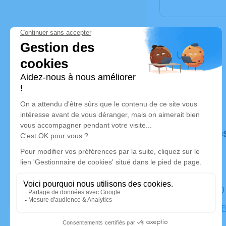
Déroulé de
Le lundi 1
Chambre Fu
Aoste