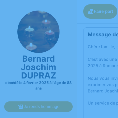
Faire-part
Message de 
Chère famille, 
Bernard
C’est avec une
Joachim
2025 à Romans
DUPRAZ
Nous vous invi
décédé le 4 février 2025 à l'âge de 88
exprimer vos p
ans
Bernard Joach
Un service de 
Je rends hommage