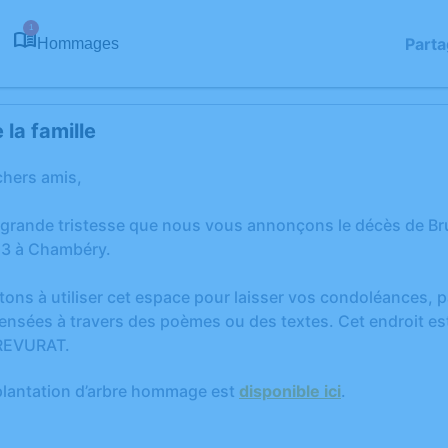
1
Parta
Hommages
la famille
chers amis,
e grande tristesse que nous vous annonçons le décès de 
3 à Chambéry.
tons à utiliser cet espace pour laisser vos condoléances,
ensées à travers des poèmes ou des textes. Cet endroit est
REVURAT.
plantation d’arbre hommage est
disponible ici
.