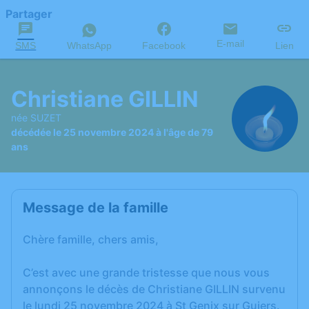
Partager
E-mail
SMS
WhatsApp
Facebook
Lien
Christiane GILLIN
née SUZET
décédée le 25 novembre 2024 à l'âge de 79
ans
Message de la famille
Chère famille, chers amis,
C’est avec une grande tristesse que nous vous
annonçons le décès de Christiane GILLIN survenu
le lundi 25 novembre 2024 à St Genix sur Guiers.