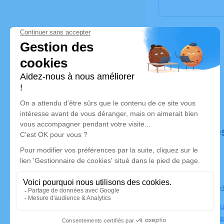
Déroulé de
Le mercred
Crématoriu
73000 Ch