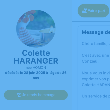
Faire-part
Message de 
Chère famille, 
Colette
C’est avec une
HARANGER
Conzieu.
née HOMON
décédée le 28 juin 2025 à l'âge de 86
Nous vous invi
ans
exprimer vos p
Colette HARA
Je rends hommage
Un service de 