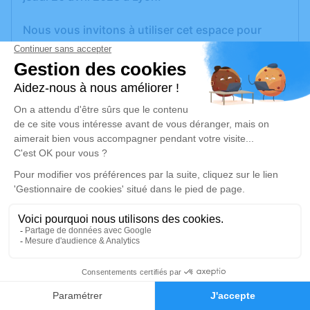
Nous vous invitons à utiliser cet espace pour
laisser vos condoléances, partager des photos
souvenirs, une anecdote ou exprimer vos
pensées à travers des poèmes ou des textes. Cet
endroit est un lieu d'expression dédié à honorer la
mémoire de Daniel GAZÉ.
Un service de plantation d’arbre hommage est
disponible ici
.
Je rends hommage
Cérémonie religieuse
mardi 25 avril 2023 à 14h00
14
Cimetière de Saint-Genix-sur-Guiers
215, Route de Rochefort
Faire-part
Hommages
73240 Saint-Genix-sur-Guiers