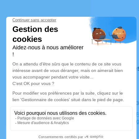
Déroulé de
Le jeudi 2
Chambre Fu
Sève, 730