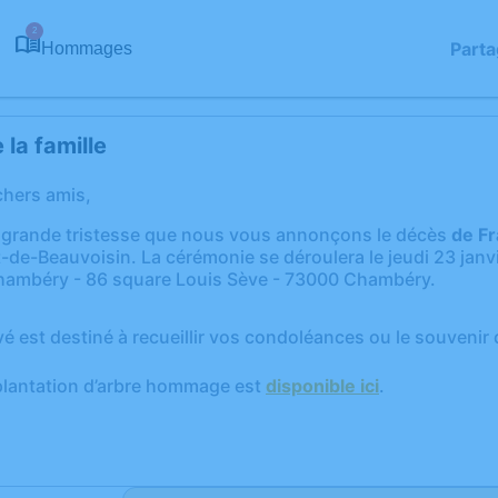
2
Parta
Hommages
la famille
chers amis,
 grande tristesse que nous vous annonçons le décès
de Fr
-de-Beauvoisin. La cérémonie se déroulera le jeudi 23 janv
hambéry - 86 square Louis Sève - 73000 Chambéry.
vé est destiné à recueillir vos condoléances ou le souveni
plantation d’arbre hommage est
disponible ici
.