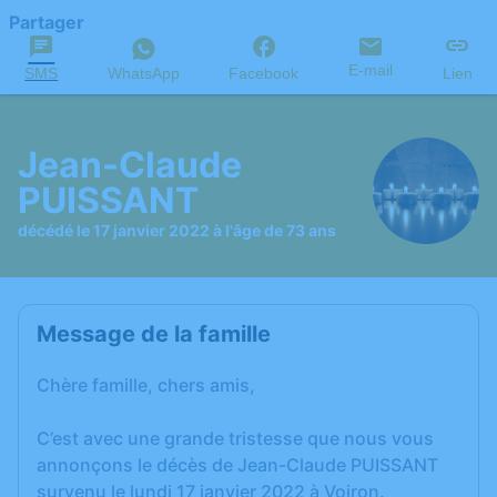
Partager
E-mail
SMS
WhatsApp
Facebook
Lien
Jean-Claude
PUISSANT
décédé le 17 janvier 2022 à l'âge de 73 ans
Message de la famille
Chère famille, chers amis,
C’est avec une grande tristesse que nous vous
annonçons le décès de Jean-Claude PUISSANT
survenu le lundi 17 janvier 2022 à Voiron.