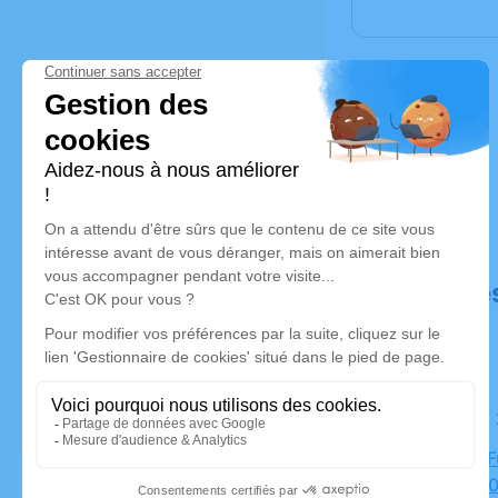
Déroulé de
Le samedi
Chambre Fu
Sève, 730