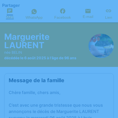
Partager
E-mail
SMS
WhatsApp
Facebook
Lien
Marguerite
LAURENT
née BELIN
décédée le 6 août 2025 à l'âge de 96 ans
Message de la famille
Chère famille, chers amis,
C’est avec une grande tristesse que nous vous
annonçons le décès de Marguerite LAURENT
survenu le mercredi 06 août 2025 à Lhuis.