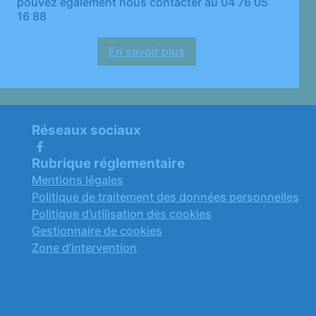
pouvez également nous contacter au 04 76 05
16 88
En savoir plus
:
Demande
de
rendez-
vous
Réseaux sociaux
en
agence
Rubrique réglementaire
Mentions légales
Politique de traitement des données personnelles
Politique d’utilisation des cookies
Gestionnaire de cookies
Zone d’intervention