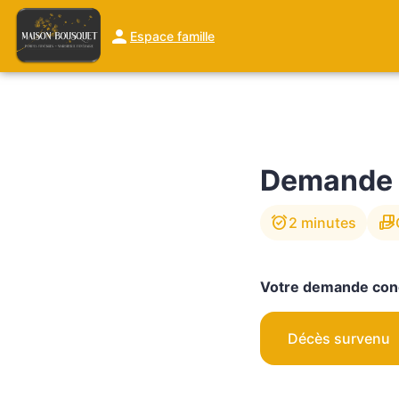
Aller
au
Espace famille
NOS SERVICES
MONUMENTS FUNÉRAIRES
NOS AGENCES
contenu
Demande 
alarm_on
hand_package
2 minutes
Votre demande con
Décès survenu