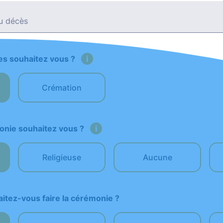
du décès
es souhaitez vous ?
i
Crémation
onie souhaitez vous ?
i
Religieuse
Aucune
aitez-vous faire la cérémonie ?