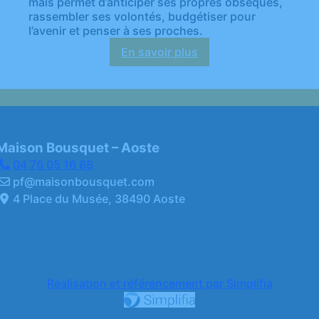
mais permet d’anticiper ses propres obsèques,
rassembler ses volontés, budgétiser pour
l’avenir et penser à ses proches.
En savoir plus
:
Prévoir
ses
obsèques
Maison Bousquet – Aoste
04 76 05 16 88
pf@maisonbousquet.com
4 Place du Musée, 38490 Aoste
Réalisation et référencement par Simplifia