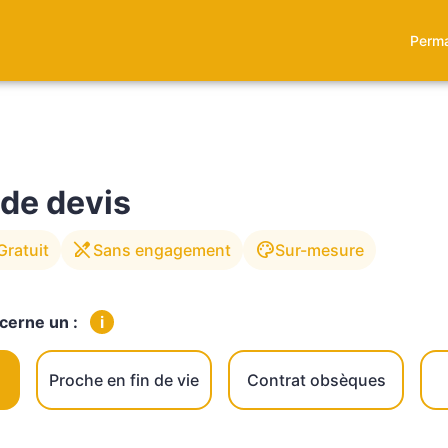
Perma
CHAMBRES FUNERAIRES
NOS PLAQUES
NOS FLEURS
E
de devis
edit_off
palette
Gratuit
Sans engagement
Sur-mesure
cerne un :
i
Proche en fin de vie
Contrat obsèques