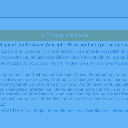
send
Envoyer la demande
cliquant sur Envoyer, j’accepte d’être contacté par un consei
e L.223-2 du Code de la consommation, vous avez la possibilité de v
te d’opposition au démarchage téléphonique (Bloctel) afin de ne plus
informations ou pour vous inscrire, rendez-vous sur le site
www.bloct
e personnel sont traitées par la société Maison Bousquet en sa qua
aiter votre demande de devis. A défaut de renseignement des champs
ande ne pourrait pas être prise en compte. Vos données sont uniquem
, ainsi qu’aux prestataires intervenant pour notre compte dans le c
 conservées conformément à la législation en vigueur. Vous bénéficie
sonnel, pour plus d’informations sur ces droits et leur exercice, veu
ité
.
ar reCAPTCHA. Les
Règles de confidentialité
et
Conditions d’utilisation