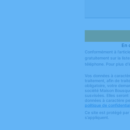
En 
Conformément à l’articl
gratuitement sur la lis
téléphone. Pour plus d’
Vos données à caractèr
traitement, afin de tr
obligatoire, votre dem
société Maison Bousquet
susvisées. Elles seront
données à caractère per
politique de confidential
Ce site est protégé p
s’appliquent.