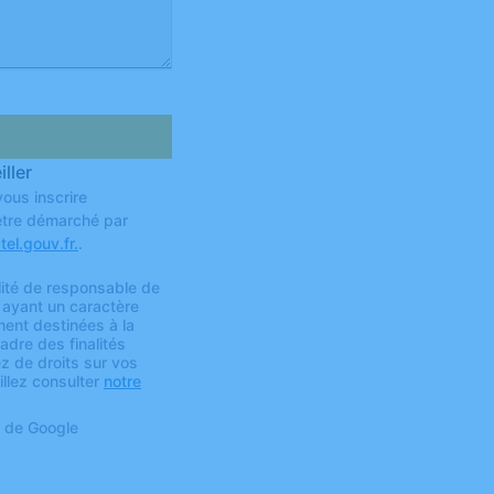
ller
ous inscrire
 être démarché par
el.gouv.fr.
.
lité de responsable de
 ayant un caractère
ent destinées à la
adre des finalités
z de droits sur vos
illez consulter
notre
de Google