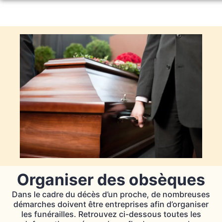
Aller
au
NOS SERVICES
contenu
MONUMENTS FUNÉRAIRES
ORGANISER DES OBSÈQUES
NOS AGENCES
PRÉVOIR SES OBSÈQUES
CHAMBRES FUNERAIRES
SAINT-GENIX-LES-VILLAGES
SERVICES AUX FAMILLES
NOS PLAQUES
SAINT-GENIX-LES-VILLAGES
AOSTE
NOS FLEURS
AOSTE
AOSTE
GROSLÉE-SAINT-BENOIT
ESPACES HOMMAGES
FLEURS-SAINT GENIX
SAINT-GENIX-LES-VILLAGES
GROSLÉE-SAINT-BENOIT
LES AVENIÈRES VEYRINS-THUELLIN
FLEURS-AOSTE
GROSLÉE
SALLE DE CÉRÉMONIE
Organiser des obsèques
Dans le cadre du décès d’un proche, de nombreuses
FLEURS-GROSLÉE
démarches doivent être entreprises afin d’organiser
les funérailles. Retrouvez ci-dessous toutes les