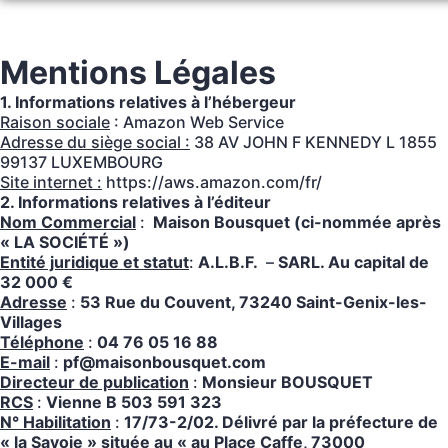
Aller
au
NOS SERVICES
contenu
Mentions Légales
MONUMENTS FUNÉRAIRES
ORGANISER DES OBSÈQUES
1. Informations relatives à l’hébergeur
NOS AGENCES
Raison sociale
: Amazon Web Service
PRÉVOIR SES OBSÈQUES
Adresse du siège social :
38 AV JOHN F KENNEDY L 1855
99137 LUXEMBOURG
CHAMBRES FUNERAIRES
SAINT-GENIX-LES-VILLAGES
SERVICES AUX FAMILLES
Site internet :
https://aws.amazon.com/fr/
2. Informations relatives à l’éditeur
NOS PLAQUES
SAINT-GENIX-LES-VILLAGES
AOSTE
Nom Commercial
:
Maison Bousquet (ci-nommée après
« LA SOCIÉTÉ »)
NOS FLEURS
AOSTE
AOSTE
GROSLÉE-SAINT-BENOIT
Entité juridique et statut
:
A.L.B.F.
–
SARL. Au capital de
32 000 €
ESPACES HOMMAGES
FLEURS-SAINT GENIX
Adresse
:
53 Rue du Couvent, 73240 Saint-Genix-les-
SAINT-GENIX-LES-VILLAGES
GROSLÉE-SAINT-BENOIT
LES AVENIÈRES VEYRINS-THUELLIN
Villages
Téléphone
:
04 76 05 16 88
FLEURS-AOSTE
GROSLÉE
SALLE DE CÉRÉMONIE
E-mail
:
pf@maisonbousquet.com
Directeur de publication
:
Monsieur BOUSQUET
FLEURS-GROSLÉE
RCS
:
Vienne B 503 591 323
N° Habilitation
:
17/73-2/02. Délivré par la préfecture de
«
la Savoie
» située au «
au Place Caffe, 73000